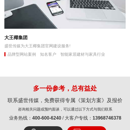
大王椰集团
盛世传媒为大王椰集团官网建设服务!
品牌型网站案例
知名客户
智能家居建材与家具行业
多一份参考，总有益处
联系盛世传媒，免费获得专属《策划方案》及报价
咨询相关问题或预约面谈，可以通过以下方式与我们联系
业务热线：
400-600-6240
/ 大客户专线：
13968746378