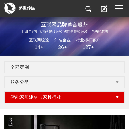
盛世传媒
互联网品牌整合服务
十四年定制化网站建设经验.我们是体验经济世界的构筑者
互联网经验
知名企业
行业标杆客户
14+
36+
127+
全部案例
服务分类
智能家居建材与家具行业