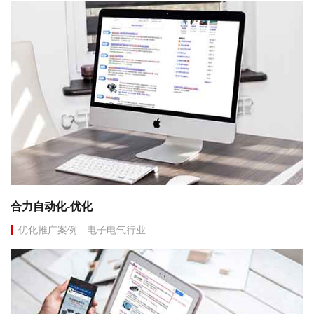
合力自动化-优化
优化推广案例
电子电气行业