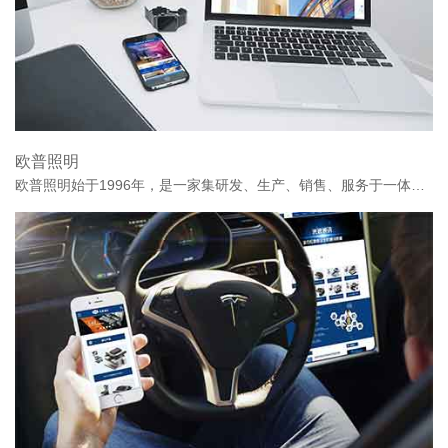
欧普照明
欧普照明始于1996年，是一家集研发、生产、销售、服务于一体的综合型照明企业。欧普照明于2016年8月19日成功登陆上海证券交易所主板，正式挂牌上市。股票简称“欧普照明”，股票代码：603515.SH。