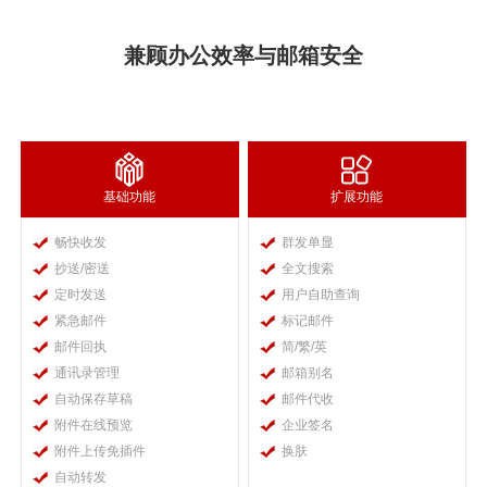
兼顾办公效率与邮箱安全
基础功能
扩展功能
畅快收发
群发单显
抄送/密送
全文搜索
定时发送
用户自助查询
紧急邮件
标记邮件
邮件回执
简/繁/英
通讯录管理
邮箱别名
自动保存草稿
邮件代收
附件在线预览
企业签名
附件上传免插件
换肤
自动转发