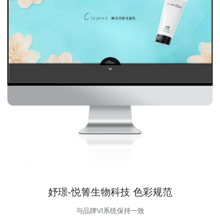
妤璟-悦箐生物科技 色彩规范
与品牌VI系统保持一致