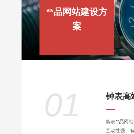
**品网站建设方
案
01
钟表高
腕表**品网
互动性强、