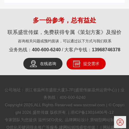
多一份参考，总有益处
联系盛世传媒，免费获得专属《策划方案》及报价
咨询相关问题或预约面谈，可以通过以下方式与我们联系
业务热线：
400-600-6240
/ 大客户专线：
13968746378
在线咨询
提交需求
公司地址：浙江省温州市盛世大厦3-7F(盛世传媒温州运营中心) | 业
务热线：
400-600-6240
Copyright 2026,ALL Rights Reserved www.sscmwl.com | © Copyri
ght 2026 盛世传媒 版权所有. |
浙ICP备13016406号-12
专家团队为您提供
温州SEO优化
, 品牌网站设计,营销型网站制作,SE
O优化关键词排名推广等服务,建网站就找盛世传媒！ |
网站建设哪