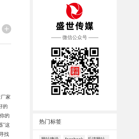
—— 微信公众号 ——
产厂家
好的
果你的
热门标签
器"这
寻找