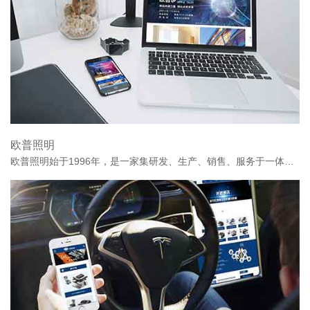
欧普照明
欧普照明始于1996年，是一家集研发、生产、销售、服务于一体的综合型照明企业。欧普照明于2016年8月19日成功登陆上海证券交易所主板，正式挂牌上市。股票简称“欧普照明”，股票代码：603515.SH。