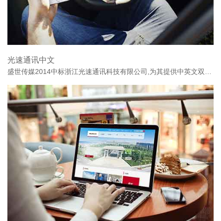
光速通讯中文
盛世传媒2014中标浙江光速通讯科技有限公司,为其提供中英文双语版的官网建站服务.盛世传媒专注于为用户提供温州网站建设,温州网站制作,网页设计,期待与温州各行业携手合作,为您提供激动人心的超期望值的网络服务!