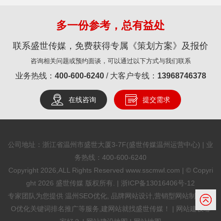
多一份参考，总有益处
联系盛世传媒，免费获得专属《策划方案》及报价
咨询相关问题或预约面谈，可以通过以下方式与我们联系
业务热线：
400-600-6240
/ 大客户专线：
13968746378
在线咨询
提交需求
公司地址：浙江省温州市盛世大厦3-7F(盛世传媒温州运营中心) | 业
务热线：
400-600-6240
Copyright 2026,ALL Rights Reserved www.sscmwl.com | © Copyri
ght 2026 盛世传媒 版权所有. |
浙ICP备13016406号-12
专家团队为您提供
温州SEO优化
, 品牌网站设计,营销型网站制作,SE
O优化关键词排名推广等服务,建网站就找盛世传媒！ |
网站建设哪