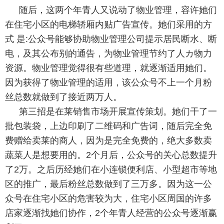
随后，这两个年青人又说动了物业管理，容许她们
在住宅小区的电梯轿厢内贴广告宣传。她们采用的方
式 是:公众号能够协助物业管理公司提示居民断水、断
电，及其公布别的通告，为物业管理节约了人カ物力
资源。物业管理觉得很有些道理，就逐渐适用她们。
因为获得了物业管理的适用，该公众号不上一个月粉
丝总数就做到了接近两万人。
第三招是在莱销售市场开展宣传策划。她们干了一
批包装袋，上边印刷了二维码和广告词，随后完全免
费赠给卖莱的商人，因为是完全免费的，绝大多数卖
蔬菜人是想要用的。2个月后，公众号的关心总数提升
了2万。之后历经她们在小连锁便利店、小型超市等地
区的推广，最后粉丝总数做到了三万多。因为这一公
众号在住宅小区的危害较为大，住宅小区周国的许多
店家逐渐找她们协作，2个年青人经营的公众号逐渐赢